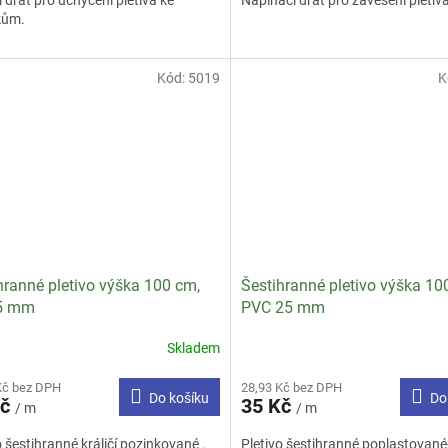
 drát pro uchycení pletiva ke
Napínací drát pro zavěšení pletiv
z
kům.
5
ček.
hvězdiček.
Kód:
5019
K
hranné pletivo výška 100 cm,
Šestihranné pletivo výška 10
5 mm
PVC 25 mm
Skladem
rné
cení
Kč bez DPH
28,93 Kč bez DPH
ktu
Do košíku
Do
Kč
35 Kč
/ m
/ m
o šestihranné králičí pozinkované .
Pletivo šestihranné poplastované- 