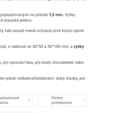
ě poplastovaných na průměr
3,0 mm.
Výšky
í klasické pletivo.
ty, kde nevadí menší ochrana proti korozi oproti
lotů, o velikosti ok 50*50 a 50*100 mm, a
výšky
pro oplocení lesa, pro účely chovatelské, nebo
 vybrat veškeré příslušenství- dráty, kladky, pro
oplastované
Pletivo
letivo
pozinkované
0*50*1,7/2,5mm
NTRACIT