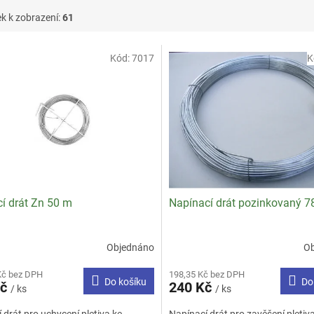
k k zobrazení:
61
Kód:
7017
K
í drát Zn 50 m
Napínací drát pozinkovaný 7
Objednáno
O
rné
Průměrné
cení
hodnocení
Kč bez DPH
198,35 Kč bez DPH
ktu
produktu
Do košíku
Do
Kč
240 Kč
/ ks
je
/ ks
3,5