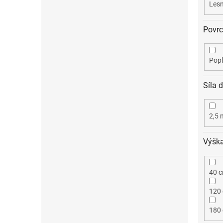
Lesn
Povrc
Pop
Síla 
2,5
Výšk
40 
120
180