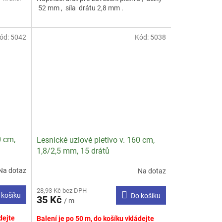
52 mm , síla drátu 2,8 mm .
5
hvězdiček.
ód:
5042
Kód:
5038
0 cm,
Lesnické uzlové pletivo v. 160 cm,
1,8/2,5 mm, 15 drátů
Na dotaz
Na dotaz
Průměrné
hodnocení
28,93 Kč bez DPH
produktu
 košíku
Do košíku
35 Kč
je
/ m
4,0
dejte
Balení je po 50 m, do košíku vkládejte
z