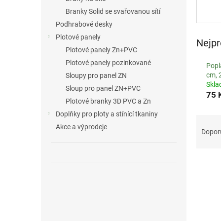
Branky Solid se svařovanou sítí
Podhrabové desky
Plotové panely
Nejpr
Plotové panely Zn+PVC
Plotové panely pozinkované
Popl
cm, 
Sloupy pro panel ZN
Skl
Sloup pro panel ZN+PVC
75 
Plotové branky 3D PVC a Zn
Doplňky pro ploty a stínící tkaniny
Ř
Akce a výprodeje
a
Dopor
z
e
n
í
p
r
o
d