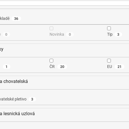
kladě
36
e
Novinka
Tip
0
0
3
ky
a
ČR
EU
1
20
21
va chovatelská
atelské pletivo
3
va lesnická uzlová