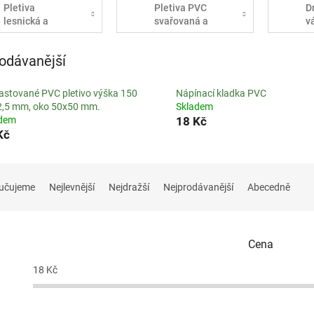
Pletiva
Pletiva PVC
D
lesnická a
svařovaná a
v
chovatelská
okrasná
p
odávanější
astované PVC pletivo výška 150
Nápínací kladka PVC
2,5 mm, oko 50x50 mm.
Skladem
adem
18 Kč
Kč
učujeme
Nejlevnější
Nejdražší
Nejprodávanější
Abecedně
Cena
18
Kč