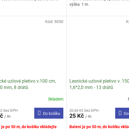
výška 1 m .
ček.
Kód:
5050
K
cké uzlové pletivo v.100 cm,
Lesnické uzlové pletivo v. 15
,0 mm, 8 drátů
1,6*2,0 mm - 13 drátů
Skladem
Kč bez DPH
20,66 Kč bez DPH
Do košíku
Do
Kč
25 Kč
/ m
/ m
 je po 50 m, do košíku vkládejte
Balení je po 50 m, do košíku vklá