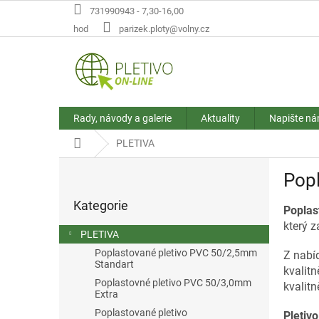
Přejít
731990943 - 7,30-16,00
na
hod
parizek.ploty@volny.cz
obsah
Rady, návody a galerie
Aktuality
Napište n
Domů
PLETIVA
P
Popl
o
Přeskočit
s
Kategorie
kategorie
Poplas
t
který z
r
PLETIVA
a
Poplastované pletivo PVC 50/2,5mm
Z nabíd
n
Standart
kvalitn
n
Poplastovné pletivo PVC 50/3,0mm
kvalitn
í
Extra
p
Poplastované pletivo
Pletiv