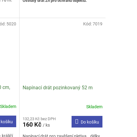
a 78 m.
Ostnatý drát Zn pro ochranu objektů.
ód:
5020
Kód:
7019
0 cm,
Napínací drát pozinkovaný 52 m
Skladem
Skladem
Průměrné
hodnocení
132,23 Kč bez DPH
produktu
 košíku
Do košíku
160 Kč
je
/ ks
4,7
králičí
Napínací drát pro zavěšení pletiva , délky
z