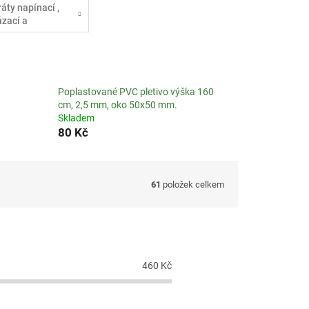
ráty napínací ,
ázací a
říslušenství
Poplastované PVC pletivo výška 160
cm, 2,5 mm, oko 50x50 mm.
Skladem
80 Kč
61
položek celkem
460
Kč