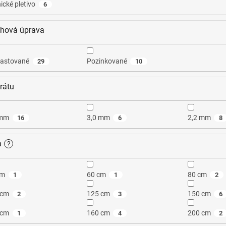
ické pletivo
6
hová úprava
lastované
Pozinkované
29
10
drátu
 mm
3,0 mm
2,2 mm
16
6
8
a
?
cm
60 cm
80 cm
1
1
2
 cm
125 cm
150 cm
2
3
6
 cm
160 cm
200 cm
1
4
2