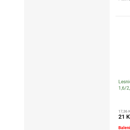
5
hvězdi
Lesni
1,6/2
17,36 
21 
Balení