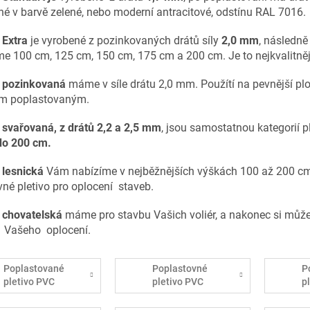
né v barvě zelené, nebo moderní antracitové, odstínu RAL 7016.
o Extra
je
vyrobené z pozinkovaných drátů síly
2,0 mm
, následn
e 100 cm, 125 cm, 150 cm, 175 cm a 200 cm. Je to nejkvalitnějš
a pozinkovaná
máme v síle drátu 2,0 mm. Použítí na pevnější plo
ům poplastovaným.
a svařovaná, z drátů 2,2 a 2,5 mm
, jsou samostatnou kategorií p
do 200 cm.
 lesnická
Vám nabízíme v nejběžnějších výškách 100 až 200 cm, 
vné pletivo pro oplocení staveb.
a chovatelská
máme pro stavbu Vašich voliér, a nakonec si můžete
 Vašeho oplocení.
Poplastované
Poplastovné
P
pletivo PVC
pletivo PVC
p
50/2,5mm
50/3,0mm
5
Standart
Extra
A