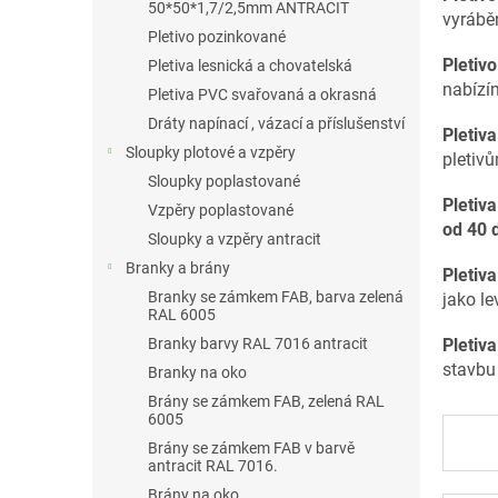
a
50*50*1,7/2,5mm ANTRACIT
vyrábě
n
Pletivo pozinkované
e
Pletiv
Pletiva lesnická a chovatelská
l
nabízím
Pletiva PVC svařovaná a okrasná
Dráty napínací , vázací a příslušenství
Pletiv
Sloupky plotové a vzpěry
pletiv
Sloupky poplastované
Pletiv
Vzpěry poplastované
od 40 
Sloupky a vzpěry antracit
Branky a brány
Pletiva
Branky se zámkem FAB, barva zelená
jako le
RAL 6005
Pletiv
Branky barvy RAL 7016 antracit
stavbu
Branky na oko
Brány se zámkem FAB, zelená RAL
6005
Brány se zámkem FAB v barvě
antracit RAL 7016.
Brány na oko