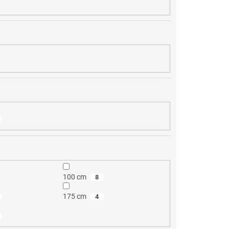
100 cm
8
175 cm
4