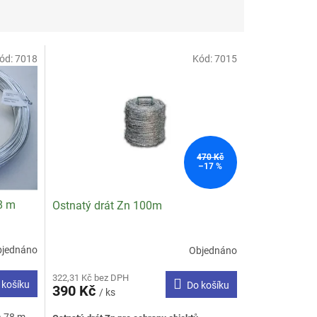
ód:
7018
Kód:
7015
470 Kč
–17 %
8 m
Ostnatý drát Zn 100m
bjednáno
Objednáno
322,31 Kč bez DPH
 košíku
Do košíku
390 Kč
/ ks