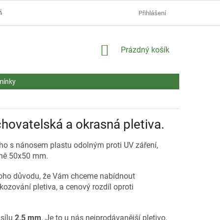
ÁŠ NÁKUP.
MONTÁŽNÍ NÁVODY
AKTUALITY
Přihlášení
NEJČASTĚJŠÍ
NÁKUPNÍ
Prázdný košík
KOŠÍK
mínky
chovatelská a okrasná pletiva.
ho s nánosem plastu odolným proti UV záření,
rtně 50x50 mm.
toho důvodu, že Vám chceme nabídnout
kozování pletiva, a cenový rozdíl oproti
 sílu
2,5 mm
. Je to u nás nejprodávanější pletivo,