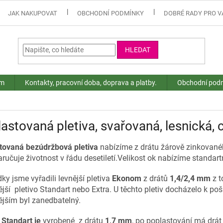
JAK NAKUPOVAT
OBCHODNÍ PODMÍNKY
DOBRÉ RADY PRO V
HLEDAT
ám
Kontakty, pracovní doba, doprava a platby.
Obchodní pod
astovaná pletiva, svařovaná, lesnická, 
tovaná bezúdržbová pletiva
nabízíme z drátu žárově zinkované
aručuje životnost v řádu desetiletí.Velikost ok nabízíme standa
ky jsme vyřadili levnější pletiva
Ekonom
z drátů
1,4/2,4 mm
z 
ější pletivo Standart nebo Extra. U těchto pletiv docházelo k poš
ějším byl zanedbatelný.
o Standart je
vyrobené z drátu
1,7
mm
, po poplastování má drát