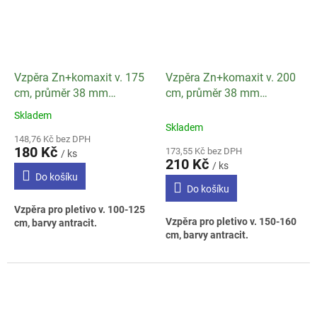
Vzpěra Zn+komaxit v. 175
Vzpěra Zn+komaxit v. 200
cm, průměr 38 mm
cm, průměr 38 mm
ANTRACIT
ANTRACIT
Skladem
Průměrné
Skladem
hodnocení
148,76 Kč bez DPH
produktu
180 Kč
173,55 Kč bez DPH
/ ks
je
210 Kč
/ ks
4,0
Do košíku
z
Do košíku
5
Vzpěra pro pletivo v. 100-125
hvězdiček.
Vzpěra pro pletivo v. 150-160
cm, barvy antracit.
cm, barvy antracit.