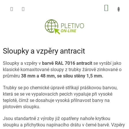
Přejít
NÁKUP
na
obsah
KOŠÍK
Sloupky a vzpěry antracit
Sloupky a vzpěry v
barvě RAL 7016 antracit
se vyrábí jako
klasické komaxitované sloupy z trubky žárově zinkované o
průměru
38 mm a 48 mm, se sílou stěny 1,5 mm.
Trubky se po chemické úpravě stříkají práškovou barvou,
která se se ve vypalovacích pecích vypaluje při vysoké
teplotě, čímž se dosahuje vysoká přilnavost barvy na
plotovém sloupku.
Jsou standartně z výroby již opatřeny nahoře krytkou
sloupku a příchytkou napínacího drátu v černé barvě. Vzpěry