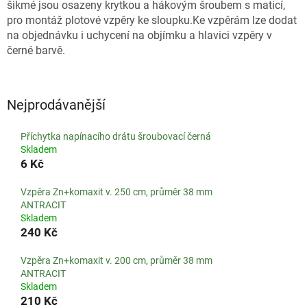
šikmé jsou osazeny krytkou a hákovým šroubem s maticí,
pro montáž plotové vzpěry ke sloupku.Ke vzpěrám lze dodat
na objednávku i uchycení na objímku a hlavici vzpěry v
černé barvě.
Nejprodávanější
Příchytka napínacího drátu šroubovací černá
Skladem
6 Kč
Vzpěra Zn+komaxit v. 250 cm, průměr 38 mm
ANTRACIT
Skladem
240 Kč
Vzpěra Zn+komaxit v. 200 cm, průměr 38 mm
ANTRACIT
Skladem
210 Kč