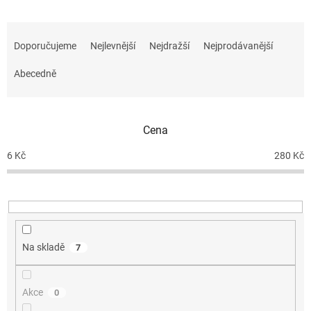
Ř
a
Doporučujeme
Nejlevnější
Nejdražší
Nejprodávanější
z
e
Abecedně
n
í
p
Cena
r
o
6
Kč
280
Kč
d
u
k
t
ů
Na skladě
7
Akce
0