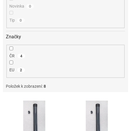
Novinka
0
Tip
0
Značky
ČR
4
EU
2
Položek k zobrazení:
8
V
ý
p
i
s