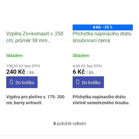
8 Kč
–25 %
Vzpěra Zn+komaxit v. 250
Příchytka napínacího drátu
cm, průměr 38 mm
šroubovací černá
ANTRACIT
Skladem
Skladem
198,35 Kč bez DPH
4,96 Kč bez DPH
240 Kč
6 Kč
/ ks
/ ks
Do košíku
Do košíku
Vzpěra pro pletivo v. 175- 200
Příchytka napínacího drátu
cm, barvy antracit.
včetně samořezného šroubu.
8
položek celkem
O
v
l
Z