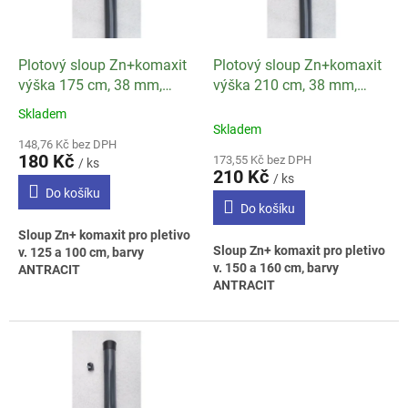
p
r
o
d
Plotový sloup Zn+komaxit
Plotový sloup Zn+komaxit
u
výška 175 cm, 38 mm,
výška 210 cm, 38 mm,
k
ANTRACIT
ANTRACIT
Skladem
Průměrné
t
Skladem
hodnocení
ů
148,76 Kč bez DPH
produktu
180 Kč
173,55 Kč bez DPH
/ ks
je
210 Kč
/ ks
3,2
Do košíku
z
Do košíku
5
Sloup Zn+ komaxit pro pletivo
hvězdiček.
Sloup Zn+ komaxit pro pletivo
v. 125 a 100 cm, barvy
v. 150 a 160 cm, barvy
ANTRACIT
ANTRACIT