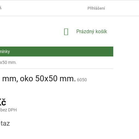
ÁŠ NÁKUP.
MONTÁŽNÍ NÁVODY
AKTUALITY
Přihlášení
NEJČASTĚJŠÍ
NÁKUPNÍ
Prázdný košík
KOŠÍK
mínky
50x50 mm.
,0 mm, oko 50x50 mm.
6050
Kč
 bez DPH
taz