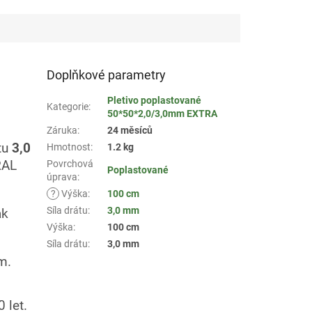
Doplňkové parametry
Pletivo poplastované
Kategorie
:
50*50*2,0/3,0mm EXTRA
Záruka
:
24 měsíců
tu
3,0
Hmotnost
:
1.2 kg
 RAL
Povrchová
Poplastované
úprava
:
?
Výška
:
100 cm
Síla drátu
:
3,0 mm
ak
Výška
:
100 cm
Síla drátu
:
3,0 mm
m.
 let.