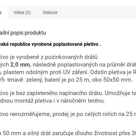
s
Videa (2)
Diskuze
ailní popis produktu
ské republice vyrobené poplastované pletivo .
tivo je vyrobené z pozinkovaných drátů
ných
2,0 mm,
následně poplastovaných na průměr drá
m
, plastem odolným proti UV záření. Odstín pletiva je
5- tmavě zelený, balení je po 25 m, oko 50x50 mm.
tivo je bez zapleteného napínacího drátu. Umožňuje t
dnou montáž pletiva i v náročném terénu.
tivo nerozměřujeme, prodej je po celých rolích na 25 
 50 mm a silný drát zaručuje dlouho životnost přes 30