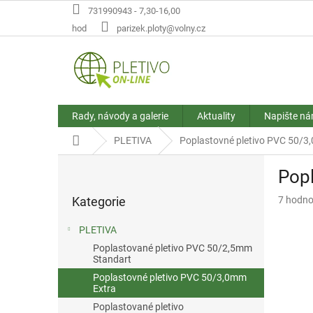
Přejít
731990943 - 7,30-16,00
na
hod
parizek.ploty@volny.cz
obsah
Rady, návody a galerie
Aktuality
Napište n
Domů
PLETIVA
Poplastovné pletivo PVC 50/3
P
Popl
o
Přeskočit
s
Průměr
Kategorie
7 hodno
kategorie
t
hodnoce
r
produkt
PLETIVA
a
je
Poplastované pletivo PVC 50/2,5mm
n
3,9
Standart
z
n
Poplastovné pletivo PVC 50/3,0mm
5
í
Extra
hvězdič
p
Poplastované pletivo