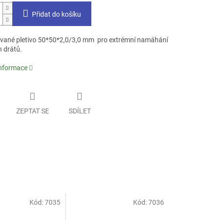
Přidat do košíku
vané pletivo 50*50*2,0/3,0 mm pro extrémní namáhání
h drátů.
informace
ZEPTAT SE
SDÍLET
Kód:
7035
Kód:
7036