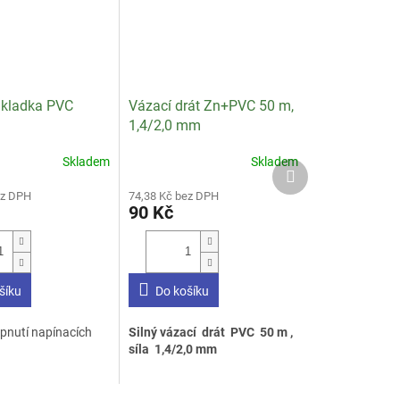
 kladka PVC
Vázací drát Zn+PVC 50 m,
1,4/2,0 mm
Skladem
Skladem
Průměrné
Další
hodnocení
produkt
ez DPH
74,38 Kč bez DPH
produktu
90 Kč
je
3,6
z
5
hvězdiček.
šíku
Do košíku
apnutí napínacích
Silný vázací drát PVC 50 m ,
síla 1,4/2,0 mm