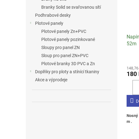
Branky Solid se svařovanou sítí
Podhrabové desky
Plotové panely
Plotové panely Zn+PVC
Napín
Plotové panely pozinkované
52m
Sloupy pro panel ZN
Sloup pro panel ZN+PVC
Průmě
hodno
Plotové branky 3D PVC a Zn
148,76
produ
Doplňky pro ploty a stínící tkaniny
180
je
Akce a výprodeje
2,9
z
5
hvězdi
D
Nosný 
m .