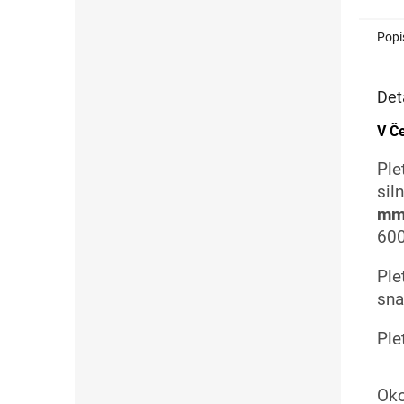
Popi
Det
V Če
Ple
sil
m
600
Ple
sna
Ple
Oko