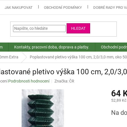
JAK NAKUPOVAT
OBCHODNÍ PODMÍNKY
DOBRÉ RADY PRO V
HLEDAT
ám
Kontakty, pracovní doba, doprava a platby.
Obchodní pod
,0mm Extra
Poplastované pletivo výška 100 cm, 2,0/3,0 mm, oko 
astované pletivo výška 100 cm, 2,0/3
né
cení
Podrobnosti hodnocení
Značka:
ČR
ní
64 
u
52,89 Kč
Měrná
Na do
cena:
ek.