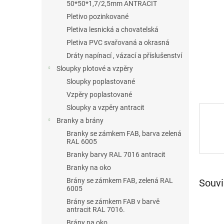
a
50*50*1,7/2,5mm ANTRACIT
n
Pletivo pozinkované
e
Pletiva lesnická a chovatelská
l
Pletiva PVC svařovaná a okrasná
Dráty napínací , vázací a příslušenství
Sloupky plotové a vzpěry
Sloupky poplastované
Vzpěry poplastované
Sloupky a vzpěry antracit
Branky a brány
Branky se zámkem FAB, barva zelená
RAL 6005
Branky barvy RAL 7016 antracit
Branky na oko
Brány se zámkem FAB, zelená RAL
Souvi
6005
Brány se zámkem FAB v barvě
antracit RAL 7016.
Brány na oko