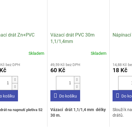
ací drát Zn+PVC
Vázací drát PVC 30m
Nápínací
1,1/1,4mm
Skladem
Skladem
rné
Průměrné
Průměrné
cení
hodnocení
hodnocení
 Kč bez DPH
49,59 Kč bez DPH
14,88 Kč b
ktu
produktu
produktu
 Kč
60 Kč
18 Kč
je
je
2,8
3,7
z
z
5
5
ček.
hvězdiček.
hvězdiček.
o košíku
Do košíku
Do ko
Vázací drát 1,1/1,4 mm délky
Slouží k n
drát na napnutí pletiva 52
30 m.
drátů.