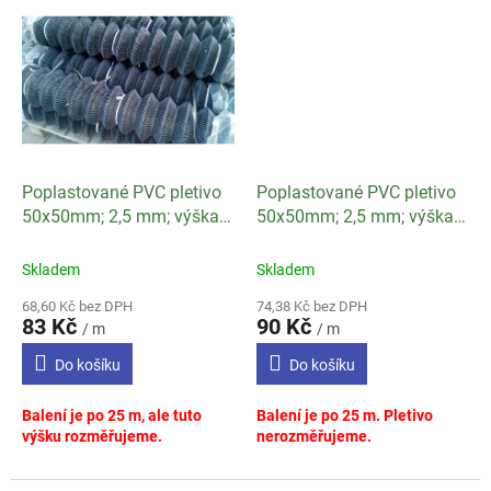
Poplastované PVC pletivo
Poplastované PVC pletivo
50x50mm; 2,5 mm; výška
50x50mm; 2,5 mm; výška
150 cm antracit
160 cm antracit
Skladem
Skladem
68,60 Kč bez DPH
74,38 Kč bez DPH
83 Kč
90 Kč
/ m
/ m
Do košíku
Do košíku
Balení je po 25 m, ale tuto
Balení je po 25 m. Pletivo
výšku rozměřujeme.
nerozměřujeme.