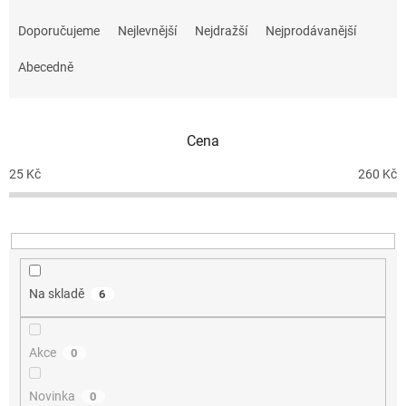
Ř
a
Doporučujeme
Nejlevnější
Nejdražší
Nejprodávanější
z
e
Abecedně
n
í
p
Cena
r
o
25
Kč
260
Kč
d
u
k
t
ů
Na skladě
6
Akce
0
Novinka
0