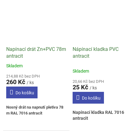
Napínací drát Zn+PVC 78m
Nápínací kladka PVC
antracit
antracit
Skladem
Průměrné
Skladem
hodnocení
214,88 Kč bez DPH
produktu
260 Kč
20,66 Kč bez DPH
/ ks
je
25 Kč
/ ks
1,5
Do košíku
z
Do košíku
5
Nosný drát na napnutí pletiva 78
hvězdiček.
Napínací kladka RAL 7016
m RAL 7016 antracit
antracit