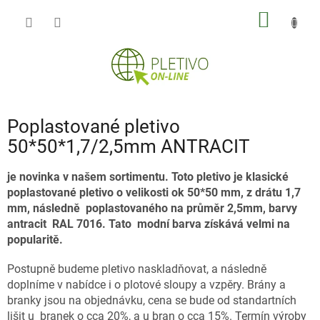
Přejít
NÁKUP
na
obsah
KOŠÍK
Poplastované pletivo
50*50*1,7/2,5mm ANTRACIT
je novinka v našem sortimentu. Toto pletivo je klasické
poplastované pletivo o velikosti ok 50*50 mm, z drátu 1,7
mm, následně poplastovaného na průměr 2,5mm, barvy
antracit RAL 7016. Tato modní barva získává velmi na
popularitě.
Postupně budeme pletivo naskladňovat, a následně
doplníme v nabídce i o plotové sloupy a vzpěry. Brány a
branky jsou na objednávku, cena se bude od standartních
lišit u branek o cca 20%, a u bran o cca 15%. Termín výroby