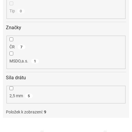
Tip
0
Značky
ČR
7
MSDO,a.s.
1
Síla drátu
2,5 mm
5
Položek k zobrazení:
9
V