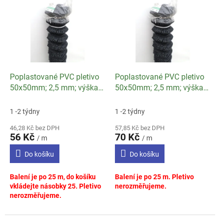
ý
p
i
s
p
r
o
d
Poplastované PVC pletivo
Poplastované PVC pletivo
u
50x50mm; 2,5 mm; výška
50x50mm; 2,5 mm; výška
k
100 cm antracit
125 cm antracit
t
1 -2 týdny
1 -2 týdny
ů
46,28 Kč bez DPH
57,85 Kč bez DPH
56 Kč
70 Kč
/ m
/ m
Do košíku
Do košíku
Balení je po 25 m, do košíku
Balení je po 25 m. Pletivo
vkládejte násobky 25. Pletivo
nerozměřujeme.
nerozměřujeme.