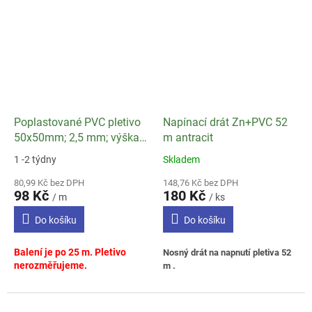
Poplastované PVC pletivo
Napínací drát Zn+PVC 52
50x50mm; 2,5 mm; výška
m antracit
175 cm antracit
1 -2 týdny
Skladem
Průměrné
Průměrné
hodnocení
hodnocení
80,99 Kč bez DPH
148,76 Kč bez DPH
produktu
produktu
98 Kč
180 Kč
/ m
/ ks
je
je
4,0
4,0
Do košíku
Do košíku
z
z
5
5
Balení je po 25 m. Pletivo
Nosný drát na napnutí pletiva 52
hvězdiček.
hvězdiček.
nerozměřujeme.
m .