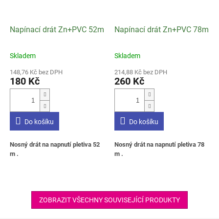
Napínací drát Zn+PVC 52m
Napínací drát Zn+PVC 78m
Skladem
Skladem
Průměrné
Průměrné
hodnocení
hodnocení
148,76 Kč bez DPH
214,88 Kč bez DPH
produktu
produktu
180 Kč
260 Kč
je
je
2,9
3,0
z
z
5
5
Do košíku
Do košíku
hvězdiček.
hvězdiček.
Nosný drát na napnutí pletiva 52
Nosný drát na napnutí pletiva 78
m .
m .
ZOBRAZIT VŠECHNY SOUVISEJÍCÍ PRODUKTY