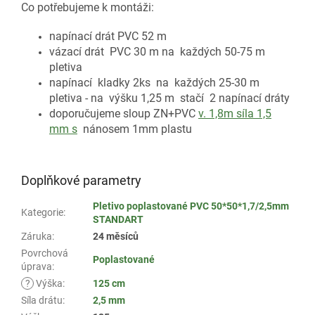
Co potřebujeme k montáži:
napínací drát PVC 52 m
vázací drát PVC 30 m na každých 50-75 m
pletiva
napínací kladky 2ks na každých 25-30 m
pletiva - na výšku 1,25 m stačí 2 napínací dráty
doporučujeme sloup ZN+PVC
v. 1,8m síla 1,5
mm s
nánosem 1mm plastu
Doplňkové parametry
Pletivo poplastované PVC 50*50*1,7/2,5mm
Kategorie
:
STANDART
Záruka
:
24 měsíců
Povrchová
Poplastované
úprava
:
?
Výška
:
125 cm
Síla drátu
:
2,5 mm