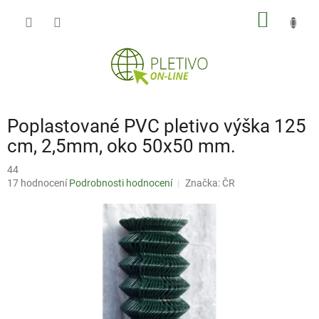
Přejít
NÁKUP
na
obsah
KOŠÍK
Poplastované PVC pletivo výška 125
cm, 2,5mm, oko 50x50 mm.
44
Průměrné
17 hodnocení
Podrobnosti hodnocení
Značka:
ČR
hodnocení
produktu
je
3,2
z
5
hvězdiček.