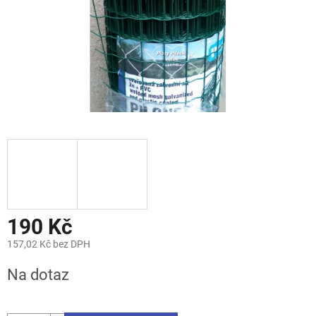
190 Kč
157,02 Kč bez DPH
Měrná
Na dotaz
cena: