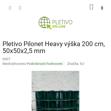
Přejít
NÁKUP
na
obsah
KOŠÍK
Pletivo Pilonet Heavy výška 200 cm,
50x50x2,5 mm
6007
Průměrné
Neohodnoceno
Podrobnosti hodnocení
Značka:
EU
hodnocení
produktu
je
0,0
z
5
hvězdiček.