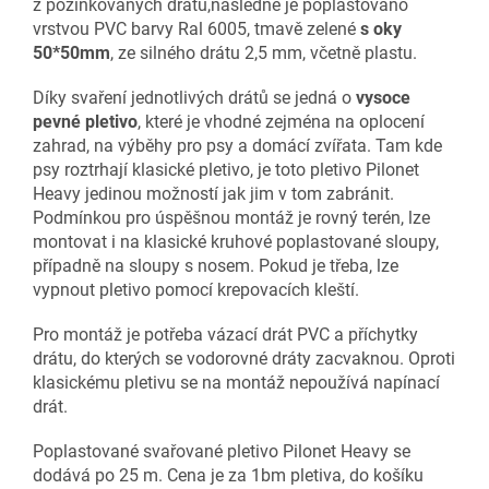
z pozinkovaných drátů,následně je poplastováno
vrstvou PVC barvy Ral 6005, tmavě zelené
s oky
50*50mm
, ze silného drátu 2,5 mm, včetně plastu.
Díky svaření jednotlivých drátů se jedná o
vysoce
pevné pletivo
, které je vhodné zejména na oplocení
zahrad, na výběhy pro psy a domácí zvířata. Tam kde
psy roztrhají klasické pletivo, je toto pletivo Pilonet
Heavy jedinou možností jak jim v tom zabránit.
Podmínkou pro úspěšnou montáž je rovný terén, lze
montovat i na klasické kruhové poplastované sloupy,
případně na sloupy s nosem. Pokud je třeba, lze
vypnout pletivo pomocí krepovacích kleští.
Pro montáž je potřeba vázací drát PVC a příchytky
drátu, do kterých se vodorovné dráty zacvaknou. Oproti
klasickému pletivu se na montáž nepoužívá napínací
drát.
Poplastované svařované pletivo Pilonet Heavy se
dodává po 25 m. Cena je za 1bm pletiva, do košíku