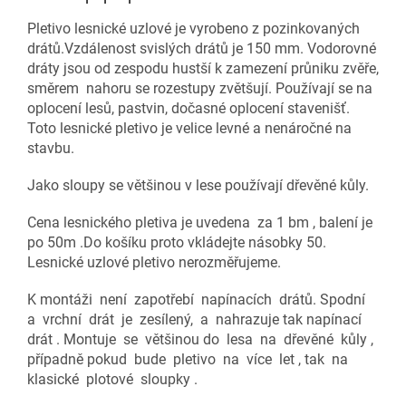
Pletivo lesnické uzlové je vyrobeno z pozinkovaných
drátů.Vzdálenost svislých drátů je 150 mm. Vodorovné
dráty jsou od zespodu hustší k zamezení průniku zvěře,
směrem nahoru se rozestupy zvětšují. Používají se na
oplocení lesů, pastvin, dočasné oplocení stavenišť.
Toto lesnické pletivo je velice levné a nenáročné na
stavbu.
Jako sloupy se většinou v lese používají dřevěné kůly.
Cena lesnického pletiva je uvedena za 1 bm , balení je
po 50m .Do košíku proto vkládejte násobky 50.
Lesnické uzlové pletivo nerozměřujeme.
K montáži není zapotřebí napínacích drátů. Spodní
a vrchní drát je zesílený, a nahrazuje tak napínací
drát . Montuje se většinou do lesa na dřevěné kůly ,
případně pokud bude pletivo na více let , tak na
klasické plotové sloupky .