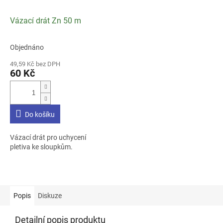
Vázací drát Zn 50 m
Objednáno
Průměrné
hodnocení
49,59 Kč bez DPH
produktu
60 Kč
je
3,3
z
5
Do košíku
hvězdiček.
Vázací drát pro uchycení
pletiva ke sloupkům.
Popis
Diskuze
Detailní popis produktu