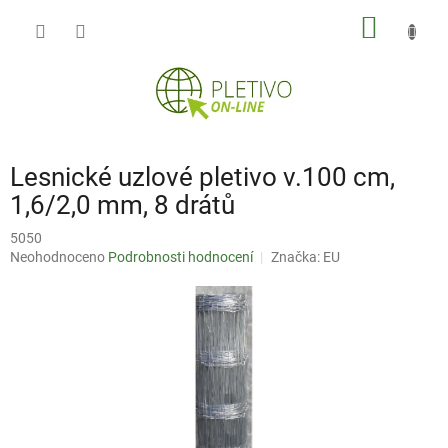
Přejít
NÁKUP
na
obsah
KOŠÍK
Lesnické uzlové pletivo v.100 cm,
1,6/2,0 mm, 8 drátů
5050
Průměrné
Neohodnoceno
Podrobnosti hodnocení
Značka:
EU
hodnocení
produktu
je
0,0
z
5
hvězdiček.