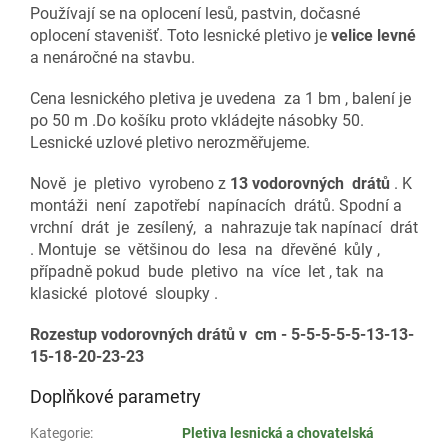
Používají se na oplocení lesů, pastvin, dočasné
oplocení stavenišť. Toto lesnické pletivo je
velice levné
a nenáročné na stavbu.
Cena lesnického pletiva je uvedena za 1 bm , balení je
po 50 m .Do košíku proto vkládejte násobky 50.
Lesnické uzlové pletivo nerozměřujeme.
Nově je pletivo vyrobeno z
13 vodorovných drátů
. K
montáži není zapotřebí napínacích drátů. Spodní a
vrchní drát je zesílený, a nahrazuje tak napínací drát
. Montuje se většinou do lesa na dřevěné kůly ,
případně pokud bude pletivo na více let , tak na
klasické plotové sloupky .
Rozestup vodorovných drátů v cm - 5-5-5-5-5-13-13-
15-18-20-23-23
Doplňkové parametry
Kategorie
:
Pletiva lesnická a chovatelská