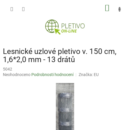
Přejít
NÁKUP
na
obsah
KOŠÍK
Lesnické uzlové pletivo v. 150 cm,
1,6*2,0 mm - 13 drátů
5042
Průměrné
Neohodnoceno
Podrobnosti hodnocení
Značka:
EU
hodnocení
produktu
je
0,0
z
5
hvězdiček.