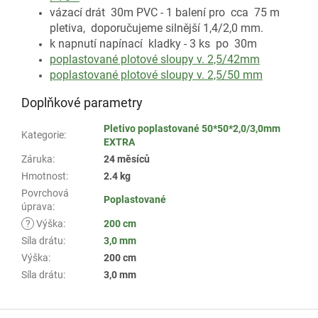
vázací drát 30m PVC - 1 balení pro cca 75 m
pletiva, doporučujeme silnější 1,4/2,0 mm.
k napnutí napínací kladky - 3 ks po 30m
poplastované plotové sloupy v. 2,5/42mm
poplastované plotové sloupy v. 2,5/50 mm
Doplňkové parametry
Pletivo poplastované 50*50*2,0/3,0mm
Kategorie
:
EXTRA
Záruka
:
24 měsíců
Hmotnost
:
2.4 kg
Povrchová
Poplastované
úprava
:
?
Výška
:
200 cm
Síla drátu
:
3,0 mm
Výška
:
200 cm
Síla drátu
:
3,0 mm
Z