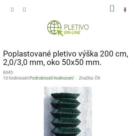
Přejít
NÁKUP
na
obsah
KOŠÍK
Poplastované pletivo výška 200 cm,
2,0/3,0 mm, oko 50x50 mm.
6045
Průměrné
10 hodnocení
Podrobnosti hodnocení
Značka:
ČR
hodnocení
produktu
je
2,5
z
5
hvězdiček.