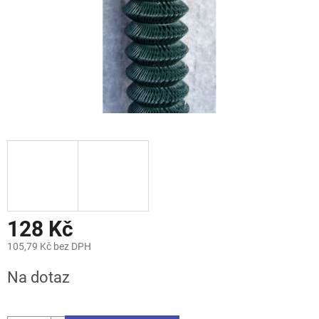
128 Kč
105,79 Kč bez DPH
Měrná
Na dotaz
cena: