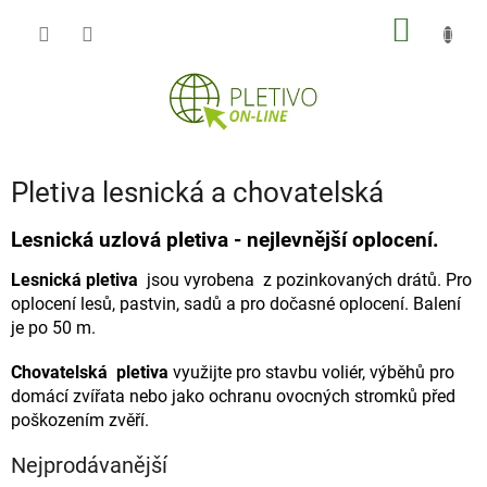
Přejít
NÁKUP
na
obsah
KOŠÍK
Pletiva lesnická a chovatelská
Lesnická uzlová pletiva - nejlevnější oplocení.
Lesnická pletiva
jsou vyrobena z pozinkovaných drátů. Pro
oplocení lesů, pastvin, sadů a pro dočasné oplocení. Balení
je po 50 m.
Chovatelská pletiva
využijte pro stavbu voliér, výběhů pro
domácí zvířata nebo jako ochranu ovocných stromků před
poškozením zvěří.
Nejprodávanější