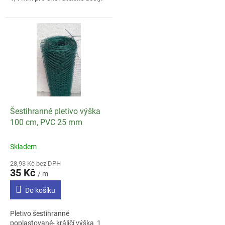
Šestihranné pletivo výška
100 cm, PVC 25 mm
Skladem
28,93 Kč bez DPH
35 Kč
/ m
Do košíku
Pletivo šestihranné
poplastované- králičí výška 1