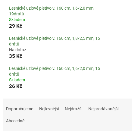
Lesnické uzlové pletivo v. 160 cm, 1,6/2,0 mm,
19drátů
Skladem
29 Kč
Lesnické uzlové pletivo v. 160 cm, 1,8/2,5 mm, 15
drátů
Na dotaz
35 Kč
Lesnické uzlové pletivo v. 160 cm, 1,6/2,0 mm, 15
drátů
Skladem
26 Kč
Ř
a
Doporučujeme
Nejlevnější
Nejdražší
Nejprodávanější
z
e
Abecedně
n
í