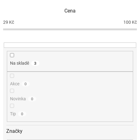
p
Cena
r
o
29
Kč
100
Kč
d
u
k
t
ů
Na skladě
3
Akce
0
Novinka
0
Tip
0
Značky