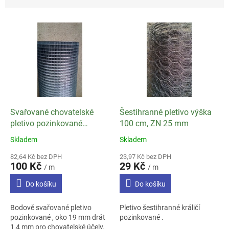
V
ý
p
i
s
p
r
o
d
Svařované chovatelské
Šestihranné pletivo výška
u
pletivo pozinkované
100 cm, ZN 25 mm
k
19*19*1,4mm -100 cm
Skladem
Skladem
Průměrné
Průměrné
t
hodnocení
hodnocení
ů
82,64 Kč bez DPH
23,97 Kč bez DPH
produktu
produktu
100 Kč
29 Kč
/ m
/ m
je
je
3,9
4,5
Do košíku
Do košíku
z
z
5
5
Bodově svařované pletivo
Pletivo šestihranné králičí
hvězdiček.
hvězdiček.
pozinkované , oko 19 mm drát
pozinkované .
1,4 mm pro chovatelské účely.