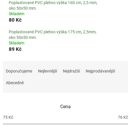
Poplastované PVC pletivo výška 160 cm, 2,5 mm,
oko 50x50 mm.
Skladem
80 Kč
Poplastované PVC pletivo výška 175 cm, 2,5mm,
oko 50x50 mm.
Skladem
89 Kč
Ř
a
Doporučujeme
Nejlevnější
Nejdražší
Nejprodávanější
z
e
Abecedně
n
í
p
Cena
r
o
75
Kč
76
Kč
d
u