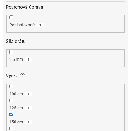
Povrchová úprava
Poplastované
1
Síla drátu
2,5 mm
1
Výška
?
100 cm
1
125 cm
1
150 cm
1