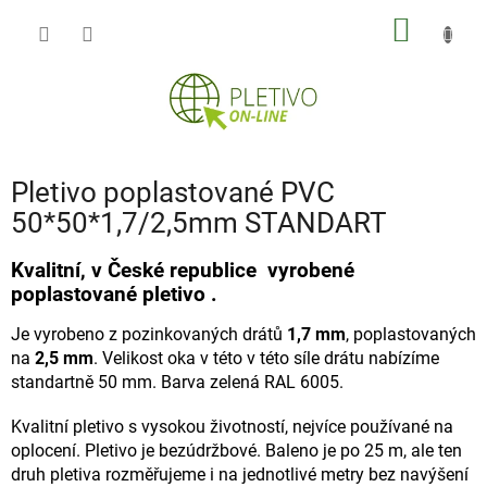
Přejít
NÁKUP
na
obsah
KOŠÍK
Pletivo poplastované PVC
50*50*1,7/2,5mm STANDART
Kvalitní, v České republice vyrobené
poplastované pletivo .
Je vyrobeno z pozinkovaných drátů
1,7 mm
, poplastovaných
na
2,5 mm
. Velikost oka v této v této síle drátu nabízíme
standartně 50 mm. Barva zelená RAL 6005.
Kvalitní pletivo s vysokou životností, nejvíce používané na
oplocení. Pletivo je bezúdržbové. Baleno je po 25 m, ale ten
druh pletiva rozměřujeme i na jednotlivé metry bez navýšení