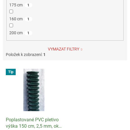
175 cm
1
160 cm
1
200 cm
1
VYMAZAT FILTRY
Položek k zobrazení:
1
V
Tip
ý
p
i
s
p
r
o
d
Poplastované PVC pletivo
u
výška 150 cm, 2,5 mm, oko