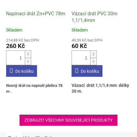
Napínací drát Zn+PVC 78m
Vázací drát PVC 30m
1,1/1,4mm
Skladem
Skladem
Průměrné
Průměrné
hodnocení
hodnocení
214,88 Kč bez DPH
49,59 Kč bez DPH
produktu
produktu
260 Kč
60 Kč
je
je
3,0
2,8
z
z
5
5
Do košíku
Do košíku
hvězdiček.
hvězdiček.
Vázací drát 1,1/1,4 mm délky
Nosný drát na napnutí pletiva 78
30 m.
m .
ZOBRAZIT VŠECHNY SOUVISEJÍCÍ PRODUKTY