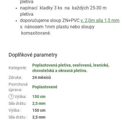
pletiva
napínací kladky 3 ks na každých 25-30 m
pletiva
doporučujeme sloup ZN+PVC
v. 2,0m síla 1,5 mm
s nánosem 1mm plastu nebo sloupy
komaxitované.
Doplňkové parametry
Poplastovaná pletiva, svařovaná, lesnická,
Kategorie
:
chovatelská a okrasná pletiva.
Záruka
:
24 měsíců
Povrchová
Poplastované
úprava
:
?
Výška
:
150 cm
Síla drátu
:
2,5 mm
Výška
:
150 cm
Síla drátu
:
2,5 mm