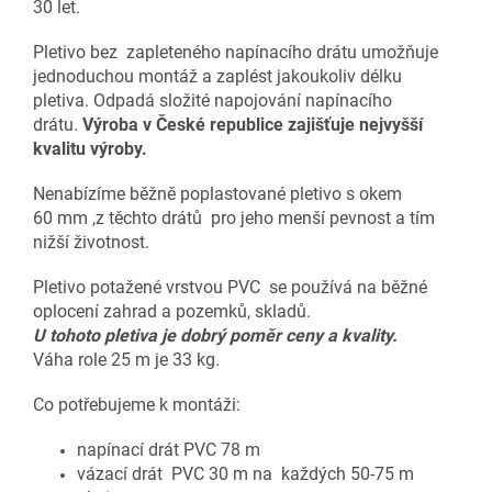
30 let.
Pletivo bez zapleteného napínacího drátu umožňuje
jednoduchou montáž a zaplést jakoukoliv délku
pletiva. Odpadá složité napojování napínacího
drátu.
Výroba v České republice zajišťuje nejvyšší
kvalitu výroby.
Nenabízíme běžně poplastované pletivo s okem
60 mm ,z těchto drátů pro jeho menší pevnost a tím
nižší životnost.
Pletivo potažené vrstvou PVC se používá na běžné
oplocení zahrad a pozemků, skladů.
U tohoto pletiva je dobrý poměr ceny a kvality.
Váha role 25 m je 33 kg.
Co potřebujeme k montáži:
napínací drát PVC 78 m
vázací drát PVC 30 m na každých 50-75 m