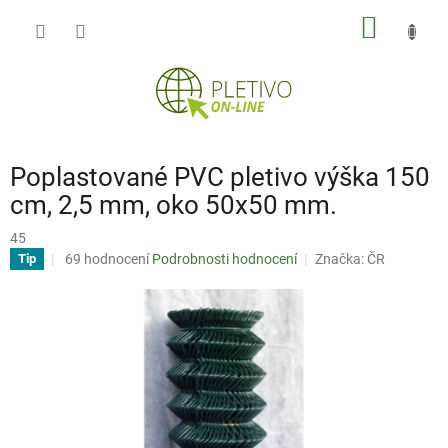
Přejít
NÁKUP
na
obsah
KOŠÍK
Poplastované PVC pletivo výška 150
cm, 2,5 mm, oko 50x50 mm.
45
Průměrné
69 hodnocení
Podrobnosti hodnocení
Značka:
ČR
Tip
hodnocení
produktu
je
3,2
z
5
hvězdiček.