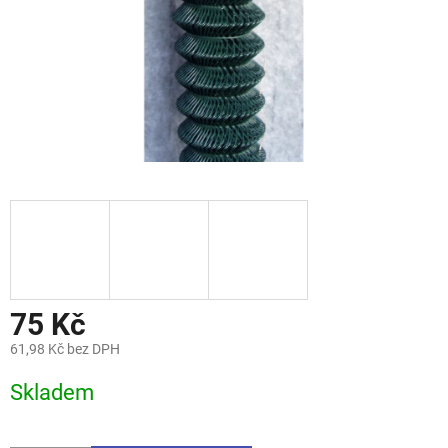
75 Kč
61,98 Kč bez DPH
Měrná
Skladem
cena: