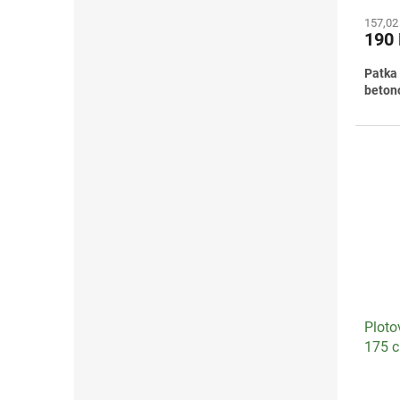
157,02
190
Patka
beton
Ploto
175 
Průmě