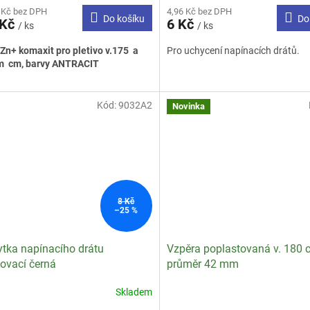
 Kč bez DPH
4,96 Kč bez DPH
produktu
Do košíku
Do
 Kč
6 Kč
/ ks
je
/ ks
1,2
Zn+ komaxit pro pletivo v.175 a
Pro uchycení napínacích drátů.
z
m cm, barvy ANTRACIT
5
hvězdiček.
Kód:
9032A2
Novinka
8 Kč
–25 %
ytka napínacího drátu
Vzpěra poplastovaná v. 180 
ovací černá
průměr 42 mm
Skladem