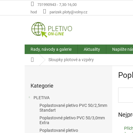
Přejít
731990943 - 7,30-16,00
na
hod
parizek.ploty@volny.cz
obsah
Rady, návody a galerie
Aktuality
Napište n
Domů
Sloupky plotové a vzpěry
P
Popl
o
Přeskočit
s
Kategorie
kategorie
t
r
PLETIVA
a
Poplastované pletivo PVC 50/2,5mm
n
Standart
Nejpr
n
Poplastovné pletivo PVC 50/3,0mm
í
Extra
p
Příc
Poplastované pletivo