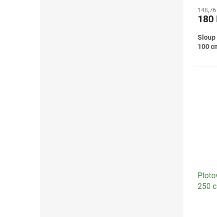
hodno
148,76
produ
180
je
3,2
Sloup 
z
100 c
5
hvězdi
Ploto
250 