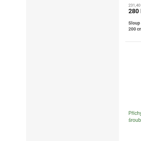
231,40
280
Sloup 
200 c
Přích
šroub