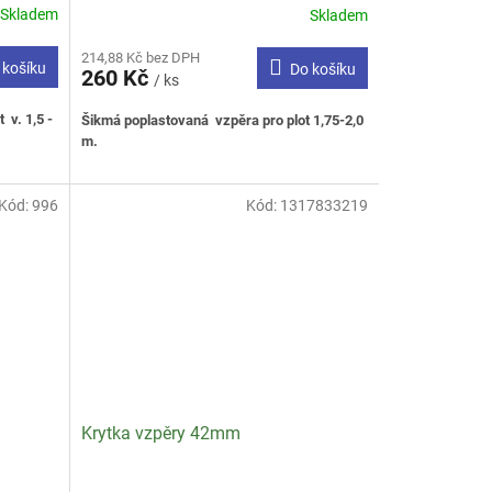
Skladem
Skladem
Průměrné
hodnocení
214,88 Kč bez DPH
produktu
 košíku
Do košíku
260 Kč
je
/ ks
3,0
 v. 1,5 -
Šikmá poplastovaná vzpěra pro plot 1,75-2,0
z
m.
5
hvězdiček.
Kód:
996
Kód:
1317833219
Krytka vzpěry 42mm