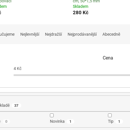
bovací
cm, 50*1,5 mm
adem
Skladem
č
280 Kč
učujeme
Nejlevnější
Nejdražší
Nejprodávanější
Abecedně
Cena
4
Kč
kladě
37
e
Novinka
Tip
0
1
1