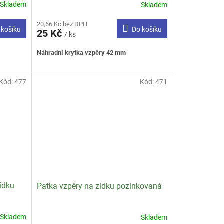
Skladem
Skladem
Průměrné
hodnocení
20,66 Kč bez DPH
produktu
 košíku
Do košíku
25 Kč
je
/ ks
3,3
Náhradní krytka vzpěry 42 mm
z
5
hvězdiček.
Kód:
477
Kód:
471
ídku
Patka vzpěry na zídku pozinkovaná
Skladem
Skladem