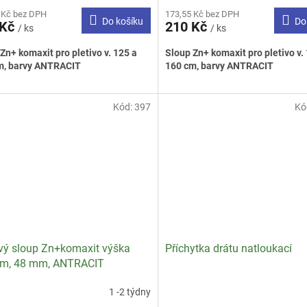
cení
 Kč bez DPH
173,55 Kč bez DPH
ktu
Do košíku
Do
 Kč
210 Kč
/ ks
/ ks
Zn+ komaxit pro pletivo v. 125 a
Sloup Zn+ komaxit pro pletivo v.
m, barvy ANTRACIT
160 cm, barvy ANTRACIT
ček.
Kód:
397
Kó
vý sloup Zn+komaxit výška
Příchytka drátu natloukací
cm, 48 mm, ANTRACIT
1 -2 týdny
Průměrné
hodnocení