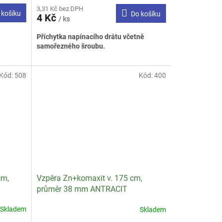
hodnocení
3,31 Kč bez DPH
produktu
 košíku
Do košíku
4 Kč
je
/ ks
3,0
Příchytka napínacího drátu včetně
z
samořezného šroubu.
5
hvězdiček.
Kód:
508
Kód:
400
cm,
Vzpěra Zn+komaxit v. 175 cm,
průměr 38 mm ANTRACIT
Skladem
Skladem
Průměrné
hodnocení