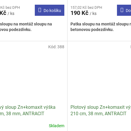
 Kč bez DPH
157,02 Kč bez DPH
Do košíku
Do
 Kč
190 Kč
/ ks
/ ks
 sloupu na montáž sloupu na
Patka sloupu na montáž sloupu 
ovou podezdívku.
betonovou podezdívku.
Kód:
388
vý sloup Zn+komaxit výška
Plotový sloup Zn+komaxit vý
cm, 38 mm, ANTRACIT
210 cm, 38 mm, ANTRACIT
Skladem
rné