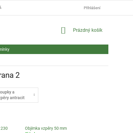
ÁŠ NÁKUP.
MONTÁŽNÍ NÁVODY
AKTUALITY
Přihlášení
NEJČASTĚJŠÍ
NÁKUPNÍ
Prázdný košík
KOŠÍK
mínky
trana 2
loupky a
zpěry antracit
.230
Objímka vzpěry 50 mm