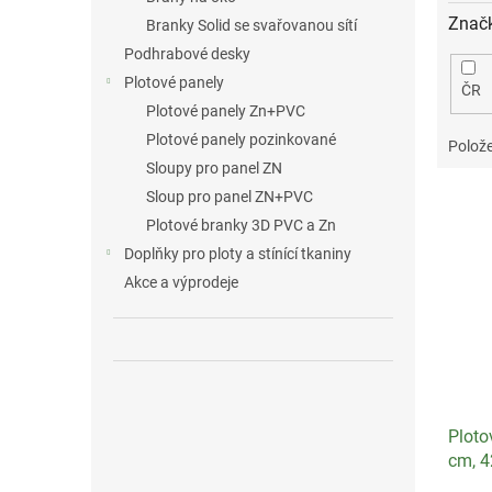
Znač
Branky Solid se svařovanou sítí
Podhrabové desky
Plotové panely
ČR
Plotové panely Zn+PVC
Plotové panely pozinkované
Polože
Sloupy pro panel ZN
V
Sloup pro panel ZN+PVC
ý
Plotové branky 3D PVC a Zn
p
Doplňky pro ploty a stínící tkaniny
i
Akce a výprodeje
s
p
r
o
d
u
Ploto
k
cm, 
t
ů