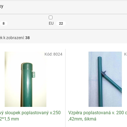
ky
EU
8
22
k k zobrazení:
38
Kód:
8024
K
vý sloupek poplastovaný v.250
Vzpěra poplastovaná v. 200 
42*1,5 mm
,42mm, šikmá