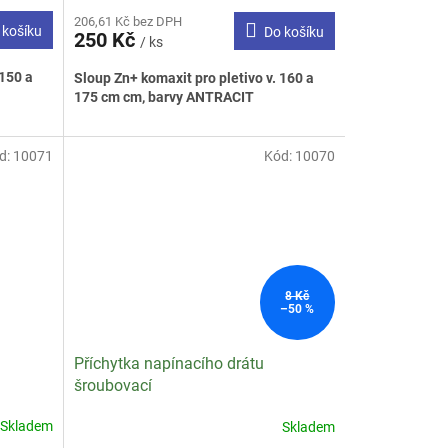
206,61 Kč bez DPH
 košíku
Do košíku
250 Kč
/ ks
 150 a
Sloup Zn+ komaxit pro pletivo v. 160 a
175 cm cm, barvy ANTRACIT
d:
10071
Kód:
10070
8 Kč
–50 %
Příchytka napínacího drátu
šroubovací
Skladem
Skladem
Průměrné