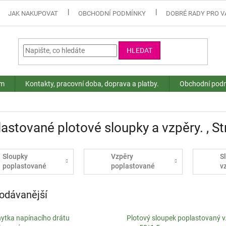
JAK NAKUPOVAT
OBCHODNÍ PODMÍNKY
DOBRÉ RADY PRO V
HLEDAT
ám
Kontakty, pracovní doba, doprava a platby.
Obchodní pod
astované plotové sloupky a vzpěry.
, S
Sloupky
Vzpěry
S
poplastované
poplastované
v
odávanější
hytka napínacího drátu
Plotový sloupek poplastovaný v