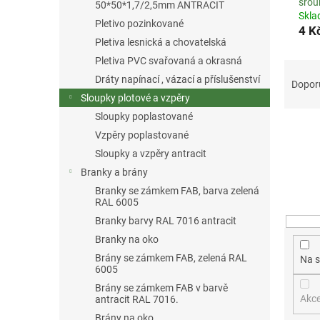
a
šrou
50*50*1,7/2,5mm ANTRACIT
n
Skl
Pletivo pozinkované
4 K
e
Pletiva lesnická a chovatelská
l
Pletiva PVC svařovaná a okrasná
Ř
Dráty napínací , vázací a příslušenství
a
Dopor
z
Sloupky plotové a vzpěry
e
Sloupky poplastované
n
Vzpěry poplastované
í
Sloupky a vzpěry antracit
p
Branky a brány
r
o
Branky se zámkem FAB, barva zelená
RAL 6005
d
Branky barvy RAL 7016 antracit
u
k
Branky na oko
t
Brány se zámkem FAB, zelená RAL
Na s
ů
6005
Brány se zámkem FAB v barvě
Akc
antracit RAL 7016.
Brány na oko