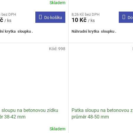
Skladem
rné
cení
č bez DPH
8,26 Kč bez DPH
ktu
Do košíku
Do
Kč
10 Kč
/ ks
/ ks
ní krytka sloupku .
Náhradní krytka sloupku .
ček.
Kód:
998
 sloupu na betonovou zídku
Patka sloupu na betonovou z
ěr 38-42 mm
průměr 48-50 mm
Skladem