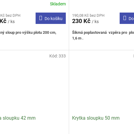
Skladem
rné
cení
 Kč bez DPH
190,08 Kč bez DPH
ktu
Do košíku
Do
 Kč
230 Kč
/ ks
/ ks
ný sloup pro výšku plotu 200 cm,
Šikmá poplastovaná vzpěra pro plot
.
1,6 m .
ček.
Kód:
333
a sloupku 42 mm
Krytka sloupku 50 mm