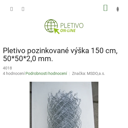
Přejít
NÁKUP
na
obsah
KOŠÍK
Pletivo pozinkované výška 150 cm,
50*50*2,0 mm.
4018
Průměrné
4 hodnocení
Podrobnosti hodnocení
Značka:
MSDO,a.s.
hodnocení
produktu
je
3,0
z
5
hvězdiček.