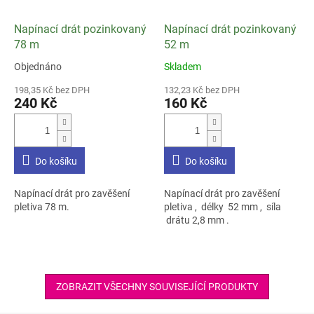
Napínací drát pozinkovaný
Napínací drát pozinkovaný
78 m
52 m
Objednáno
Skladem
Průměrné
Průměrné
hodnocení
hodnocení
198,35 Kč bez DPH
132,23 Kč bez DPH
produktu
produktu
240 Kč
160 Kč
je
je
3,5
4,7
z
z
5
5
Do košíku
Do košíku
hvězdiček.
hvězdiček.
Napínací drát pro zavěšení
Napínací drát pro zavěšení
pletiva 78 m.
pletiva , délky 52 mm , síla
drátu 2,8 mm .
ZOBRAZIT VŠECHNY SOUVISEJÍCÍ PRODUKTY