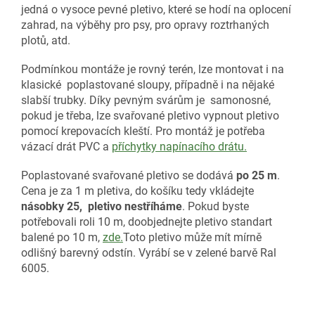
jedná o vysoce pevné pletivo, které se hodí na oplocení
zahrad, na výběhy pro psy, pro opravy roztrhaných
plotů, atd.
Podmínkou montáže je rovný terén, lze montovat i na
klasické poplastované sloupy, případně i na nějaké
slabší trubky. Díky pevným svárům je samonosné,
pokud je třeba, lze svařované pletivo vypnout pletivo
pomocí krepovacích kleští. Pro montáž je potřeba
vázací drát PVC a
příchytky napínacího drátu.
Poplastované svařované pletivo se dodává
po 25 m
.
Cena je za 1 m pletiva, do košíku tedy vkládejte
násobky 25, pletivo nestříháme
. Pokud byste
potřebovali roli 10 m, doobjednejte pletivo standart
balené po 10 m,
zde.
Toto pletivo může mít mírně
odlišný barevný odstín. Vyrábí se v zelené barvě Ral
6005.