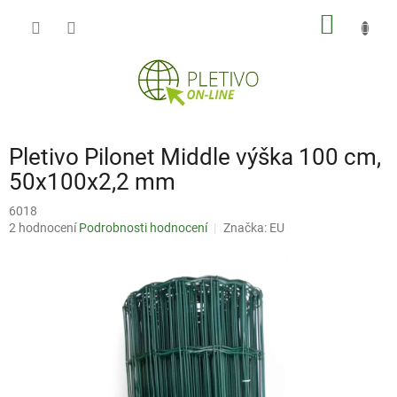
Přejít
NÁKUP
na
obsah
KOŠÍK
Pletivo Pilonet Middle výška 100 cm,
50x100x2,2 mm
6018
Průměrné
2 hodnocení
Podrobnosti hodnocení
Značka:
EU
hodnocení
produktu
je
2,0
z
5
hvězdiček.