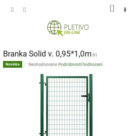
Přejít
NÁKUP
na
obsah
KOŠÍK
Branka Solid v. 0,95*1,0m
81
Průměrné
Neohodnoceno
Podrobnosti hodnocení
Novinka
hodnocení
produktu
je
0,0
z
5
hvězdiček.