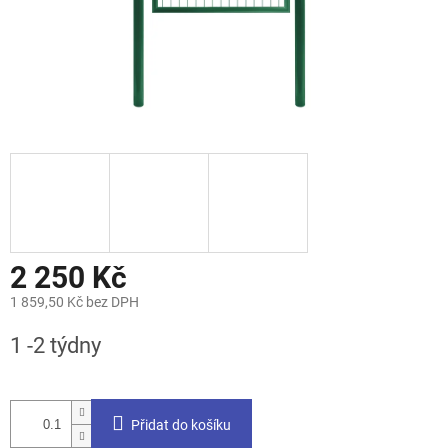
2 250 Kč
1 859,50 Kč bez DPH
Měrná
1 -2 týdny
cena:
Přidat do košíku