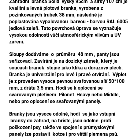
Zahradní branka Solid výšky 95cm a šířky 107 cm je
kvalitní a levná plotová branka, vyrobena z
pozinkovaných trubek 38 mm,
následně je
poplastována vypalovanou barvou - barvou RAL 6005
jedlová zeleň. Tato povrchová úprava se vyznačuje
vysokou odolností vůči atmosférickým vlivům a UV
záření
.
Sloupy dodáváme o průměru 48 mm , panty jsou
seřizovací. Zavírání je na dozický zámek, který je
součástí branek, stejně jako klika a dorazový plech.
Branka je univerzální pro levé i pravé otvírání. Výplet
je z proveden vysoce pevnou svařovanou sítí 50*100
mm, z drátu 3,5 mm. Hodí se k oplocení se
svařovaným pletivem Pilonet Heavy nebo Middle,
nebo pro oplocení se svařovanými panely.
Branky jsou vysoce odolné, hodí se jako vstupní
branky do zahrad, na hřiště, jsou odolné proti
poškození psy, takže ve spojení s průmyslovými
panely lze postavit kotce i pro větší plemena psů.